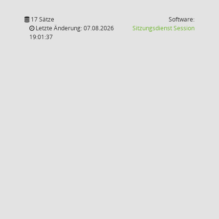
17 Sätze
Software:
(Wird in
Letzte Änderung: 07.08.2026
Sitzungsdienst
Session
19:01:37