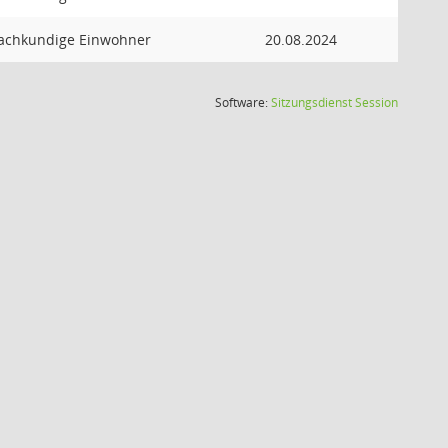
achkundige Einwohner
20.08.2024
(Wird in
Software:
Sitzungsdienst
Session