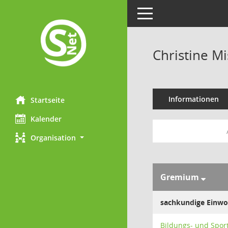
Toggle navigation
Christine M
Informationen
Startseite
Kalender
Organisation
Gremium
sachkundige Einw
Bildungs- und Spor