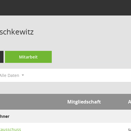
ischkewitz
Mitarbeit
Alle Daten
Mitgliedschaft
A
ohner
tausschuss
s