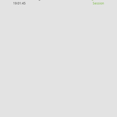
(Wird in
19:01:45
Session