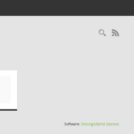
Recherc
RSS-
(Wird in
Software:
Sitzungsdienst
Session