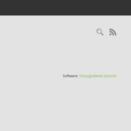
Recherc
RSS-
(Wird in
Software:
Sitzungsdienst
Session