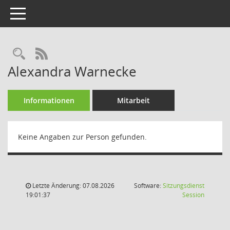
Toggle navigation
Rechercheauswahl
RSS-Feed
Alexandra Warnecke
Informationen
Mitarbeit
Keine Angaben zur Person gefunden.
Letzte Änderung: 07.08.2026
Software:
Sitzungsdienst
(Wird in
19:01:37
Session