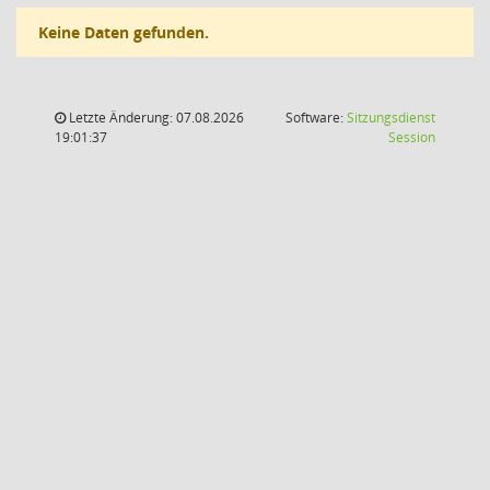
Keine Daten gefunden.
Letzte Änderung: 07.08.2026
Software:
Sitzungsdienst
(Wird in
19:01:37
Session