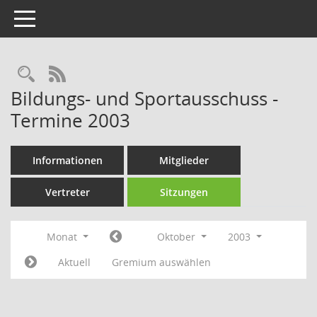
Toggle navigation
Rechercheauswahl
RSS-Feed
Bildungs- und Sportausschuss -
Termine 2003
Informationen
Mitglieder
Vertreter
Sitzungen
Monat
Oktober
2003
Aktuell
Gremium auswählen