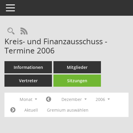
Toggle navigation
Rechercheauswahl
RSS-Feed
Kreis- und Finanzausschuss -
Termine 2006
Informationen
Mitglieder
Vertreter
Sitzungen
Monat
Dezember
2006
Aktuell
Gremium auswählen