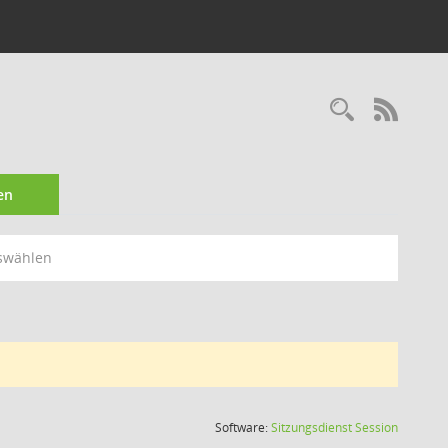
Recherc
RSS-
en
swählen
(Wird in
Software:
Sitzungsdienst
Session