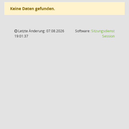
Keine Daten gefunden.
Letzte Änderung: 07.08.2026
Software:
Sitzungsdienst
(Wird in
19:01:37
Session