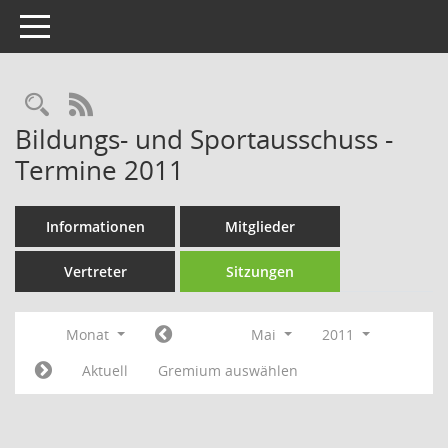
Toggle navigation
Rechercheauswahl
RSS-Feed
Bildungs- und Sportausschuss -
Termine 2011
Informationen
Mitglieder
Vertreter
Sitzungen
Monat
Mai
2011
Aktuell
Gremium auswählen