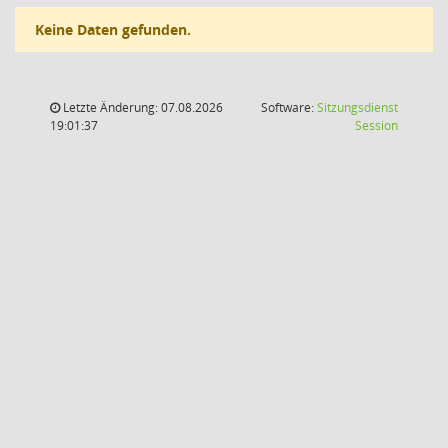
Keine Daten gefunden.
Letzte Änderung: 07.08.2026
Software:
Sitzungsdienst
(Wird in
19:01:37
Session