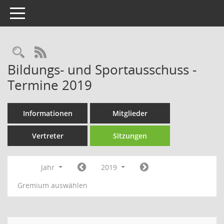
Toggle navigation
Rechercheauswahl
RSS-Feed
Bildungs- und Sportausschuss -
Termine 2019
Informationen
Mitglieder
Vertreter
Sitzungen
Jahr
2019
Gremium auswählen