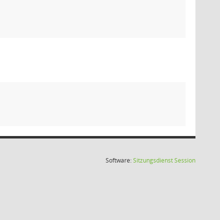
(Wird in
Software:
Sitzungsdienst
Session