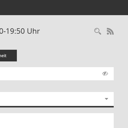
00-19:50 Uhr
Recherc
RSS-
eit