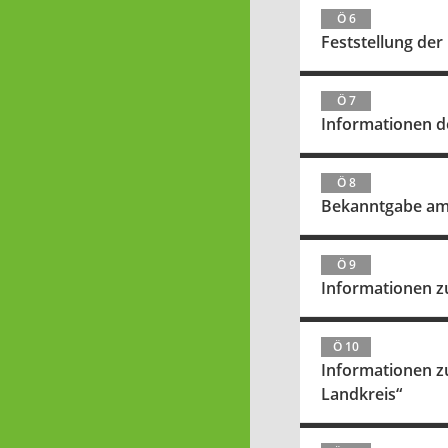
Ö 6
Feststellung der
Ö 7
Informationen d
Ö 8
Bekanntgabe amt
Ö 9
Informationen z
Ö 10
Informationen zu
Landkreis“