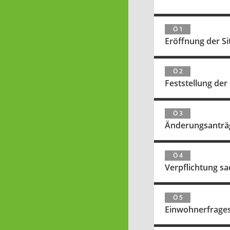
Ö 1
Eröffnung der S
Ö 2
Feststellung de
Ö 3
Änderungsanträg
Ö 4
Verpflichtung s
Ö 5
Einwohnerfrage