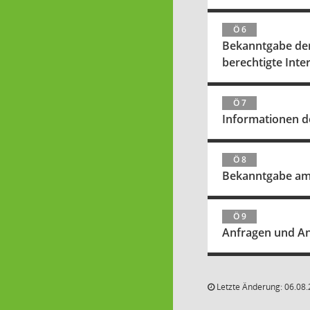
Ö 6
Bekanntgabe der 
berechtigte Inte
Ö 7
Informationen d
Ö 8
Bekanntgabe amt
Ö 9
Anfragen und An
Letzte Änderung: 06.08.