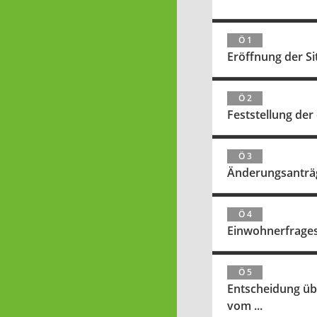
Ö 1
Eröffnung der S
Ö 2
Feststellung de
Ö 3
Änderungsanträg
Ö 4
Einwohnerfrage
Ö 5
Entscheidung üb
vom ...