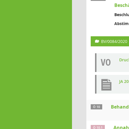
Beschä
Beschlu
Absti
BV/0084/2020
VO
Druc
JA 2
Behandl
Ö 10
Annahm
Ö 10.1