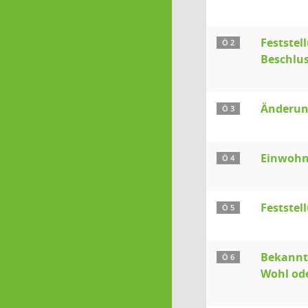
Festste
Ö 2
Beschlus
Änderun
Ö 3
Einwohn
Ö 4
Feststel
Ö 5
Bekanntg
Ö 6
Wohl ode