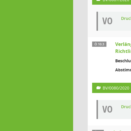
VO
Druc
Verlän
Ö 10.3
Richtl
Beschlu
Abstim
BV/0080/2020
VO
Druc