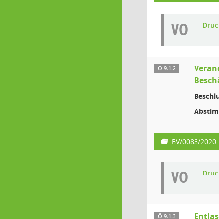
VO
Druc
Veränd
Ö 9.1.2
Beschä
Beschlu
Absti
BV/0083/2020
VO
Druc
Entlas
Ö 9.1.3