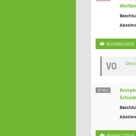
Wolfe
Beschlu
Abstim
BV/0066/2020
VO
Druc
Annahm
Ö 10.2
Schule
Beschlu
Abstim
BV/0067/2020