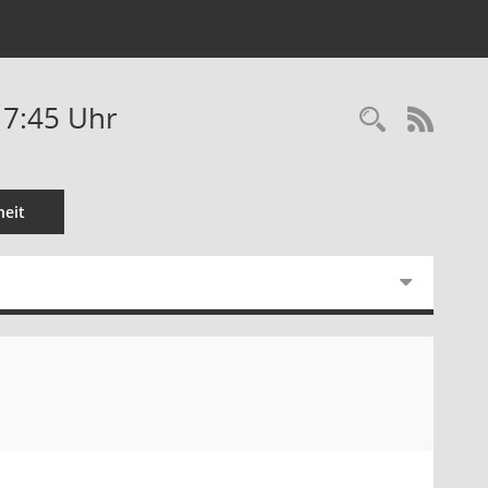
17:45 Uhr
Recherc
RSS-
eit