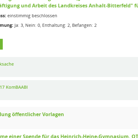
ftigung und Arbeit des Landkreises Anhalt-Bitterfeld" fü
ss:
einstimmig beschlossen
mmung:
Ja: 3, Nein: 0, Enthaltung: 2, Befangen: 2
ksache
017 KomBAABI
ung öffentlicher Vorlagen
e einer Spende für das Heinrich-Heine-Gymnasium, OT W