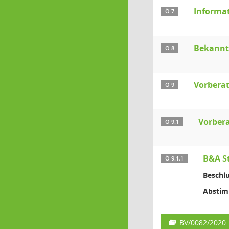
Informa
Ö 7
Bekannt
Ö 8
Vorberat
Ö 9
Vorbera
Ö 9.1
B&A S
Ö 9.1.1
Beschlu
Absti
BV/0082/2020