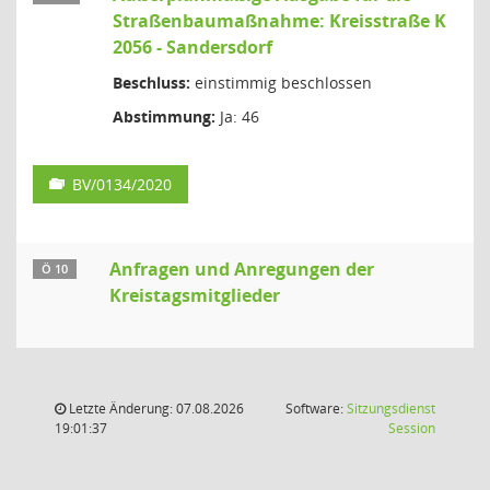
Straßenbaumaßnahme: Kreisstraße K
2056 - Sandersdorf
Beschluss:
einstimmig beschlossen
Abstimmung:
Ja: 46
BV/0134/2020
Anfragen und Anregungen der
Ö 10
Kreistagsmitglieder
Letzte Änderung: 07.08.2026
Software:
Sitzungsdienst
(Wird in
19:01:37
Session