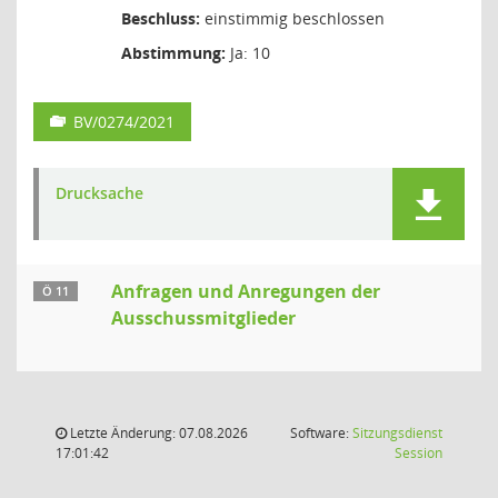
Beschluss:
einstimmig beschlossen
Abstimmung:
Ja: 10
BV/0274/2021
Drucksache
Anfragen und Anregungen der
Ö 11
Ausschussmitglieder
Letzte Änderung: 07.08.2026
Software:
Sitzungsdienst
(Wird in
17:01:42
Session