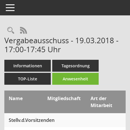
Toggle navigation
Rechercheauswahl
RSS-Feed
Vergabeausschuss - 19.03.2018 -
17:00-17:45 Uhr
Informationen
Tagesordnung
TOP-Liste
Anwesenheit
Name
Mitgliedschaft
Art der
Mitarbeit
Stellv.d.Vorsitzenden