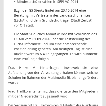
* Mindestschülerzahlen lt. SEPl-VO 2014
Bzgl. der GS Steutz findet am 23.10.2014 eine
Beratung mit Vertretern des Landesschul-amtes
(LSchA) und dem Grundschulträger (Stadt Zerbst)
vor Ort statt.
Die Stadt Südliches Anhalt wurde mit Schreiben des
LK ABI vom 01.09.2014 über die Feststellung des
LSchA informiert und um eine entsprechende
Positionierung gebeten. Am heutigen Tag ist eine
Rückantwort im A 40 eingegangen. Es wird nunmehr
eine Prüfung erfolgen.
Frau Hinze, M.
hinterfragte, inwieweit sie eine
Aufstellung von der Verwaltung erhalten könnte, welche
Schulen im Rahmen der Multimedia-RL bisher gefördert
wurden.
Frau Treffkorn
teilte mit, dass die Liste den Mitgliedern
mit der Niederschrift zugesandt wird.
Des Weiteren bot
Frau Treffkorn
den Mitgliedern des Ausschusses