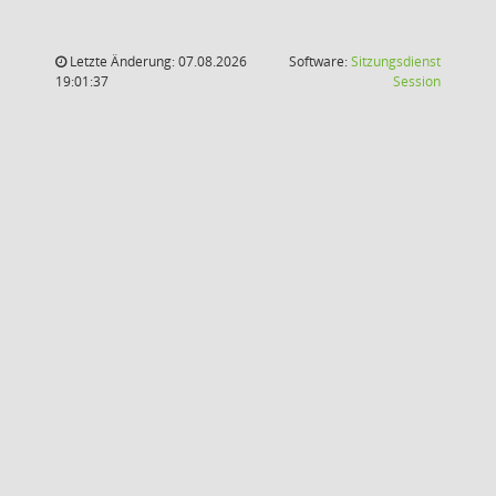
Letzte Änderung: 07.08.2026
Software:
Sitzungsdienst
(Wird in
19:01:37
Session