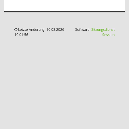
Letzte Änderung: 10.08.2026
Software:
Sitzungsdienst
(Wird in
10:01:56
Session