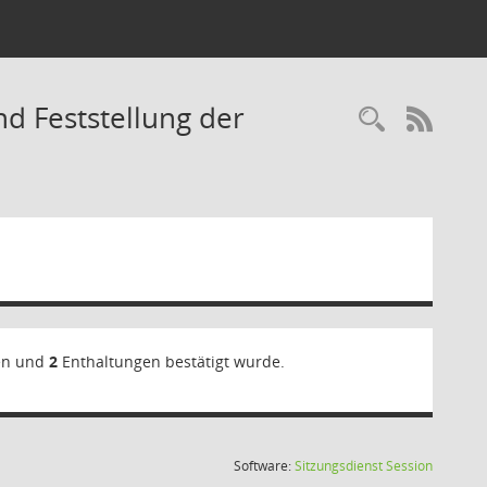
d Feststellung der
Recherc
RSS-
en und
2
Enthaltungen bestätigt wurde.
(Wird in
Software:
Sitzungsdienst
Session