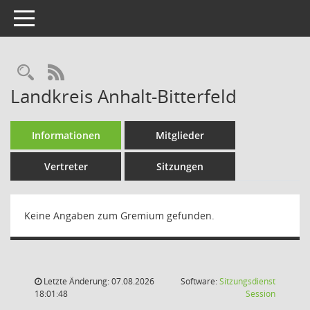
Toggle navigation
Rechercheauswahl
RSS-Feed
Landkreis Anhalt-Bitterfeld
Informationen
Mitglieder
Vertreter
Sitzungen
Keine Angaben zum Gremium gefunden.
Letzte Änderung: 07.08.2026
Software:
Sitzungsdienst
(Wird in
18:01:48
Session