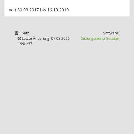
von 30.03.2017 bis 16.10.2019
1 Satz
Software:
(Wird in
Letzte Änderung: 07.08.2026
Sitzungsdienst
Session
19:01:37