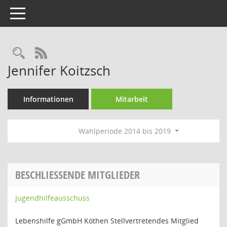
Toggle navigation
Rechercheauswahl
RSS-Feed
Jennifer Koitzsch
Informationen
Mitarbeit
Wahlperiode 2014 bis 2019
BESCHLIESSENDE MITGLIEDER
Jugendhilfeausschuss
Lebenshilfe gGmbH Köthen Stellvertretendes Mitglied