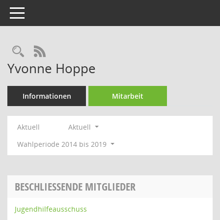
Toggle navigation
Rechercheauswahl
RSS-Feed
Yvonne Hoppe
Informationen
Mitarbeit
Aktuell
Aktuell
Wahlperiode 2014 bis 2019
BESCHLIESSENDE MITGLIEDER
Jugendhilfeausschuss