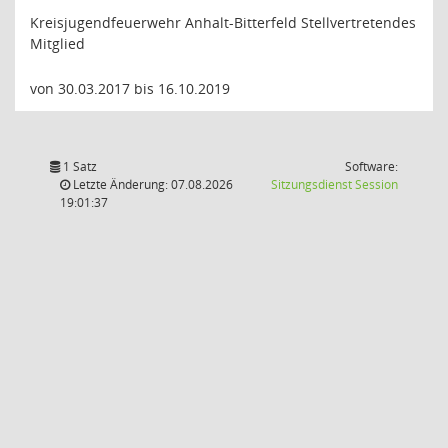
Kreisjugendfeuerwehr Anhalt-Bitterfeld Stellvertretendes
Mitglied
von 30.03.2017 bis 16.10.2019
1 Satz
Software:
(Wird in
Letzte Änderung: 07.08.2026
Sitzungsdienst
Session
19:01:37