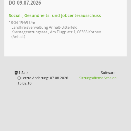
DO
09.07.2026
Sozial-, Gesundheits- und Jobcenterausschuss
18:04-19:59 Uhr
Landkreisverwaltung Anhalt-Bitterfeld,
Kreistagssitzungssaal, Am Flugplatz 1, 06366 Köthen
(Anhalt)
1 Satz
Software:
(Wird in
Letzte Änderung: 07.08.2026
Sitzungsdienst
Session
15:02:10