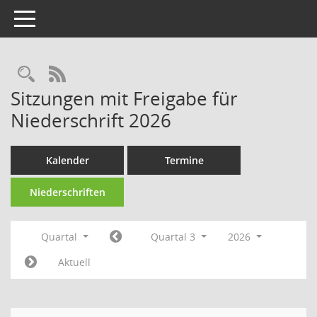
Toggle navigation
Rechercheauswahl
RSS-Feed
Sitzungen mit Freigabe für
Niederschrift 2026
Kalender
Termine
Niederschriften
Quartal
Quartal 3
2026
Aktuell