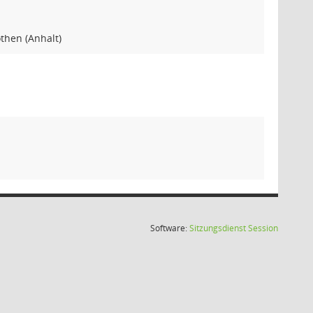
then (Anhalt)
(Wird in
Software:
Sitzungsdienst
Session