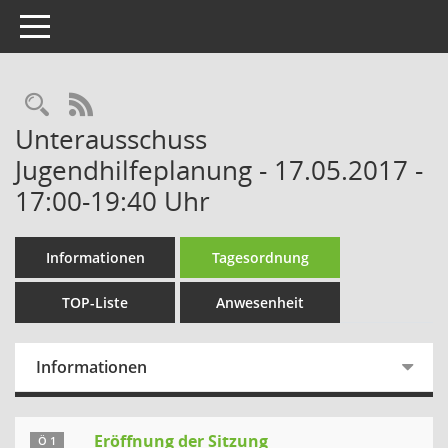
Toggle navigation
Rechercheauswahl
RSS-Feed
Unterausschuss
Jugendhilfeplanung - 17.05.2017 -
17:00-19:40 Uhr
Informationen
Tagesordnung
TOP-Liste
Anwesenheit
Informationen
Eröffnung der Sitzung
Ö 1