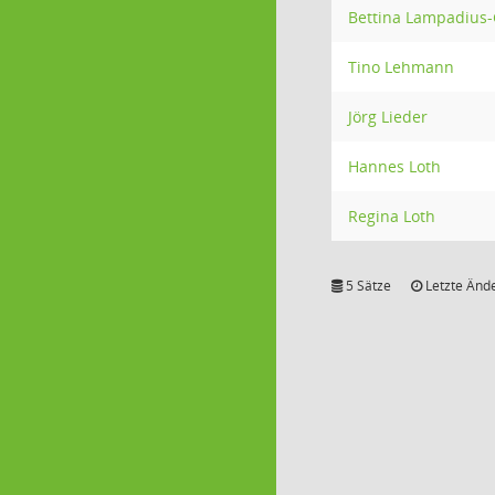
Bettina Lampadius
Tino Lehmann
Jörg Lieder
Hannes Loth
Regina Loth
5 Sätze
Letzte Ände