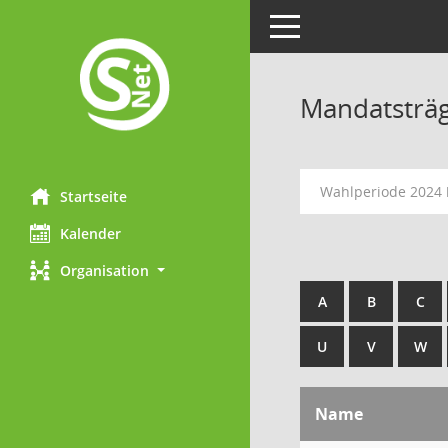
Toggle navigation
Mandatsträ
Wahlperiode 2024 
Startseite
Kalender
Organisation
A
B
C
U
V
W
Name