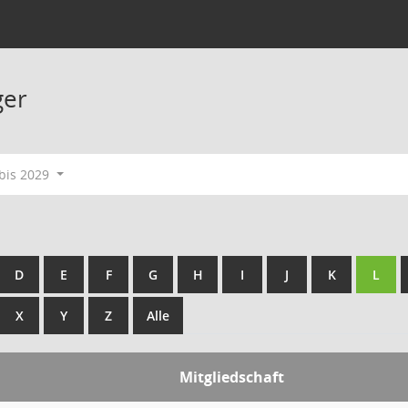
ger
bis 2029
D
E
F
G
H
I
J
K
L
X
Y
Z
Alle
Mitgliedschaft