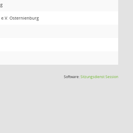
rg
 e.V. Osternienburg
(Wird in
Software:
Sitzungsdienst
Session