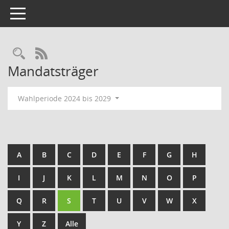
Toggle navigation
Rechercheauswahl
RSS-Feed
Mandatsträger
Wahlperiode 2024 bis 2029
A
B
C
D
E
F
G
H
I
J
K
L
M
N
O
P
Q
R
S
T
U
V
W
X
Y
Z
Alle