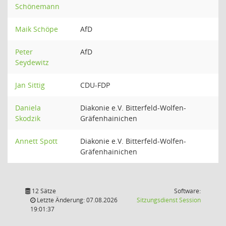
Schönemann
Maik Schöpe
AfD
Peter
AfD
Seydewitz
Jan Sittig
CDU-FDP
Daniela
Diakonie e.V. Bitterfeld-Wolfen-
Skodzik
Gräfenhainichen
Annett Spott
Diakonie e.V. Bitterfeld-Wolfen-
Gräfenhainichen
12 Sätze
Software:
(Wird in
Letzte Änderung: 07.08.2026
Sitzungsdienst
Session
19:01:37