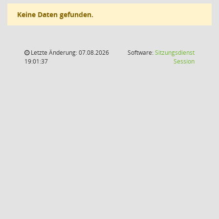
Keine Daten gefunden.
Letzte Änderung: 07.08.2026
Software:
Sitzungsdienst
(Wird in
19:01:37
Session