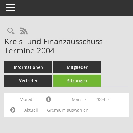
Toggle navigation
Rechercheauswahl
RSS-Feed
Kreis- und Finanzausschuss -
Termine 2004
Informationen
Mitglieder
Vertreter
Sitzungen
Monat
März
2004
Aktuell
Gremium auswählen