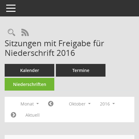
Toggle navigation
Rechercheauswahl
RSS-Feed
Sitzungen mit Freigabe für
Niederschrift 2016
Kalender
Termine
Niederschriften
Monat
Oktober
2016
Aktuell