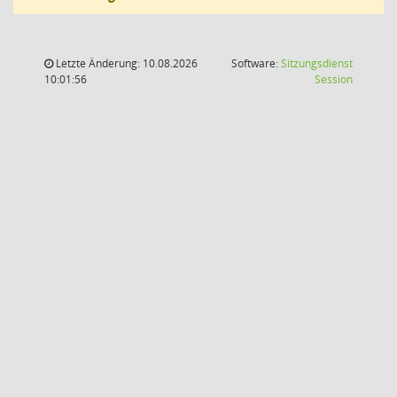
Letzte Änderung: 10.08.2026
Software:
Sitzungsdienst
(Wird in
10:01:56
Session