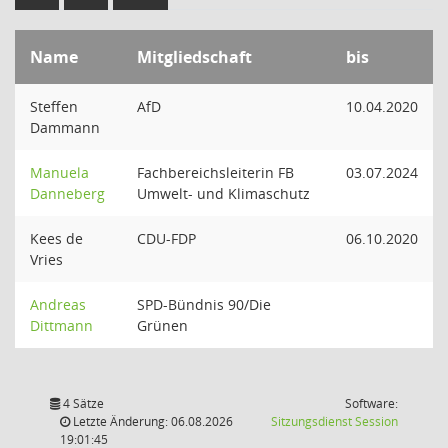
Name
Mitgliedschaft
bis
Steffen
AfD
10.04.2020
Dammann
Manuela
Fachbereichsleiterin FB
03.07.2024
Danneberg
Umwelt- und Klimaschutz
Kees de
CDU-FDP
06.10.2020
Vries
Andreas
SPD-Bündnis 90/Die
Dittmann
Grünen
4 Sätze
Software:
(Wird in
Letzte Änderung: 06.08.2026
Sitzungsdienst
Session
19:01:45