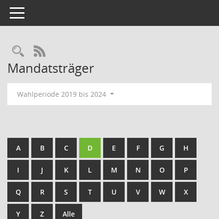
Toggle navigation
Rechercheauswahl
RSS-Feed
Mandatsträger
Wahlperiode 2019 bis 2024
A
B
C
D
E
F
G
H
I
J
K
L
M
N
O
P
Q
R
S
T
U
V
W
X
Y
Z
Alle