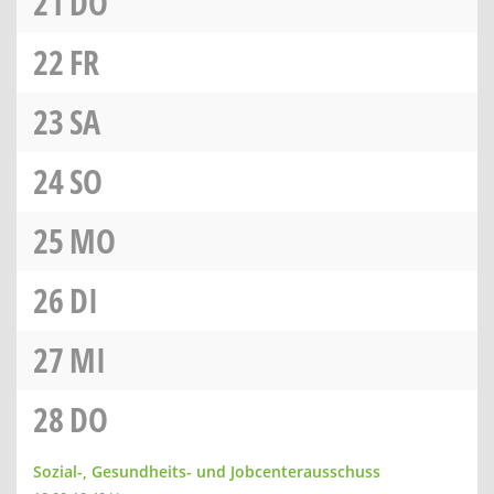
21
DO
22
FR
23
SA
24
SO
25
MO
26
DI
27
MI
28
DO
Sozial-, Gesundheits- und Jobcenterausschuss