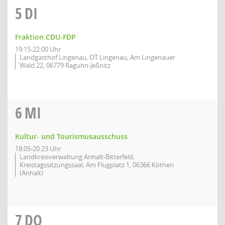
5
DI
Fraktion CDU-FDP
19:15-22:00 Uhr
Landgasthof Lingenau, OT Lingenau, Am Lingenauer
Wald 22, 06779 Raguhn-Jeßnitz
6
MI
Kultur- und Tourismusausschuss
18:05-20:23 Uhr
Landkreisverwaltung Anhalt-Bitterfeld,
Kreistagssitzungssaal, Am Flugplatz 1, 06366 Köthen
(Anhalt)
7
DO