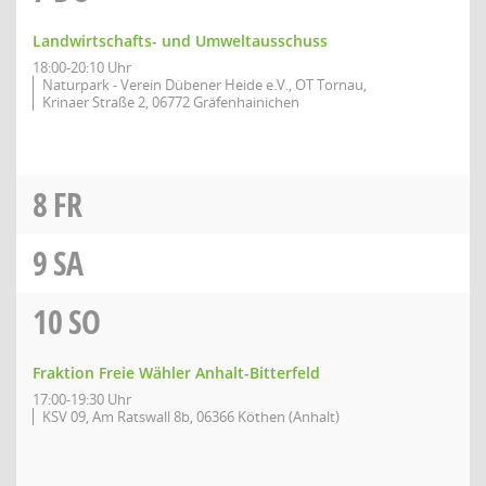
Landwirtschafts- und Umweltausschuss
18:00-20:10 Uhr
Naturpark - Verein Dübener Heide e.V., OT Tornau,
Krinaer Straße 2, 06772 Gräfenhainichen
8
FR
9
SA
10
SO
Fraktion Freie Wähler Anhalt-Bitterfeld
17:00-19:30 Uhr
KSV 09, Am Ratswall 8b, 06366 Köthen (Anhalt)