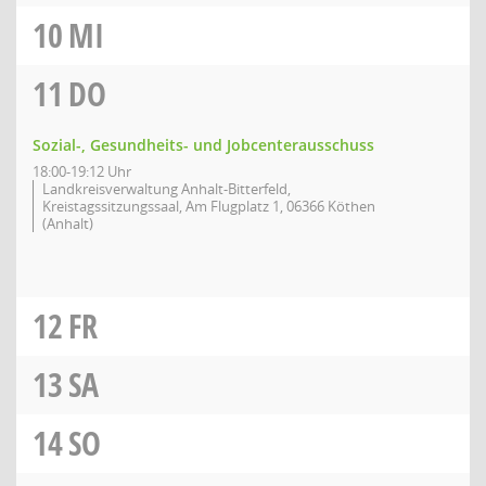
10
MI
11
DO
Sozial-, Gesundheits- und Jobcenterausschuss
18:00-19:12 Uhr
Landkreisverwaltung Anhalt-Bitterfeld,
Kreistagssitzungssaal, Am Flugplatz 1, 06366 Köthen
(Anhalt)
12
FR
13
SA
14
SO