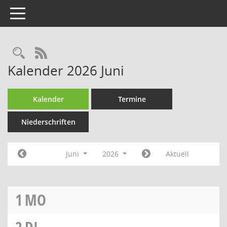
Toggle navigation
Rechercheauswahl
RSS-Feed
Kalender 2026 Juni
Kalender
Termine
Niederschriften
Juni
2026
Aktuell
1
MO