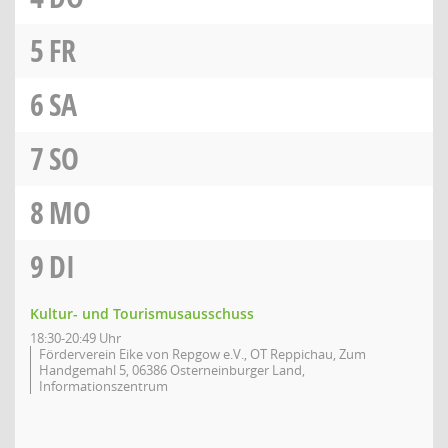
5
FR
6
SA
7
SO
8
MO
9
DI
Kultur- und Tourismusausschuss
18:30-20:49 Uhr
Förderverein Eike von Repgow e.V., OT Reppichau, Zum
Handgemahl 5, 06386 Osterneinburger Land,
Informationszentrum