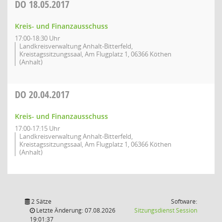
DO
18.05.2017
Kreis- und Finanzausschuss
17:00-18:30 Uhr
Landkreisverwaltung Anhalt-Bitterfeld,
Kreistagssitzungssaal, Am Flugplatz 1, 06366 Köthen
(Anhalt)
DO
20.04.2017
Kreis- und Finanzausschuss
17:00-17:15 Uhr
Landkreisverwaltung Anhalt-Bitterfeld,
Kreistagssitzungssaal, Am Flugplatz 1, 06366 Köthen
(Anhalt)
2 Sätze
Software:
(Wird in
Letzte Änderung: 07.08.2026
Sitzungsdienst
Session
19:01:37