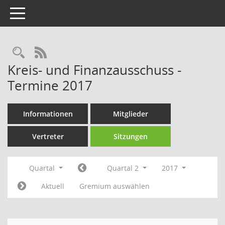
Toggle navigation
Rechercheauswahl
RSS-Feed
Kreis- und Finanzausschuss -
Termine 2017
Informationen
Mitglieder
Vertreter
Sitzungen
Quartal
Quartal 2
2017
Aktuell
Gremium auswählen