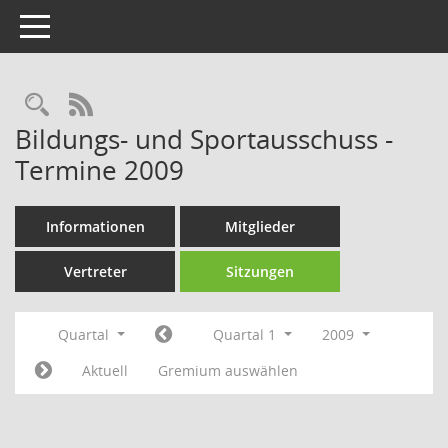
Toggle navigation
Rechercheauswahl
RSS-Feed
Bildungs- und Sportausschuss -
Termine 2009
Informationen
Mitglieder
Vertreter
Sitzungen
Quartal
Quartal 1
2009
Aktuell
Gremium auswählen