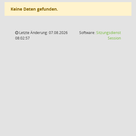
Keine Daten gefunden.
Letzte Änderung: 07.08.2026
Software:
Sitzungsdienst
(Wird in
08:02:57
Session