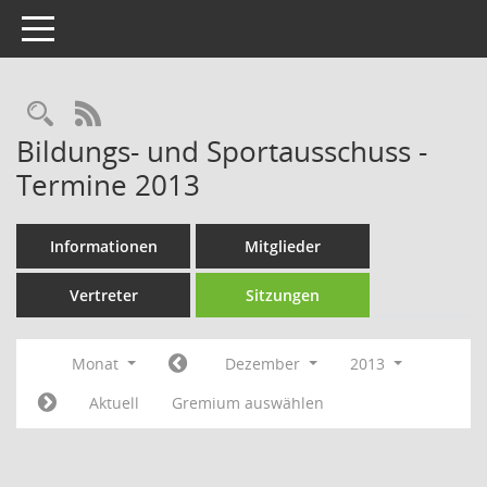
Toggle navigation
Rechercheauswahl
RSS-Feed
Bildungs- und Sportausschuss -
Termine 2013
Informationen
Mitglieder
Vertreter
Sitzungen
Monat
Dezember
2013
Aktuell
Gremium auswählen