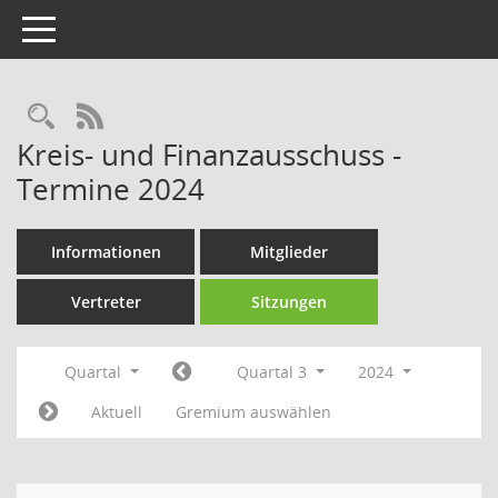
Toggle navigation
Rechercheauswahl
RSS-Feed
Kreis- und Finanzausschuss -
Termine 2024
Informationen
Mitglieder
Vertreter
Sitzungen
Quartal
Quartal 3
2024
Aktuell
Gremium auswählen