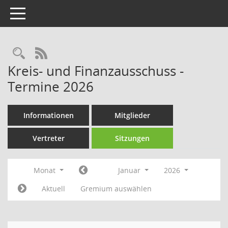
Toggle navigation
Rechercheauswahl
RSS-Feed
Kreis- und Finanzausschuss -
Termine 2026
Informationen
Mitglieder
Vertreter
Sitzungen
Monat
Januar
2026
Aktuell
Gremium auswählen