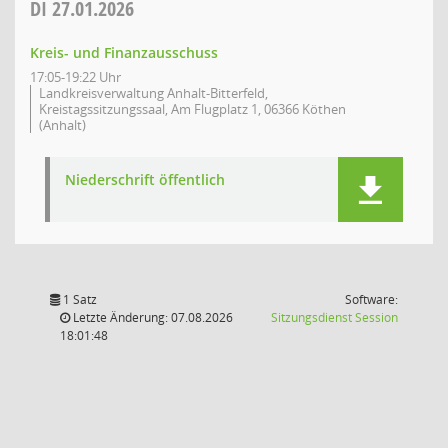
DI
27.01.2026
Kreis- und Finanzausschuss
17:05-19:22 Uhr
Landkreisverwaltung Anhalt-Bitterfeld,
Kreistagssitzungssaal, Am Flugplatz 1, 06366 Köthen
(Anhalt)
Niederschrift öffentlich
1 Satz
Software:
(Wird in
Letzte Änderung: 07.08.2026
Sitzungsdienst
Session
18:01:48