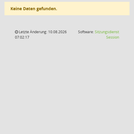
Keine Daten gefunden.
Letzte Änderung: 10.08.2026
Software:
Sitzungsdienst
(Wird in
07:02:17
Session