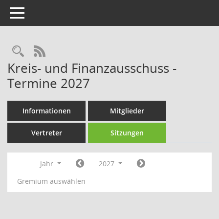
Toggle navigation
Rechercheauswahl
RSS-Feed
Kreis- und Finanzausschuss -
Termine 2027
Informationen
Mitglieder
Vertreter
Sitzungen
Jahr
2027
Gremium auswählen