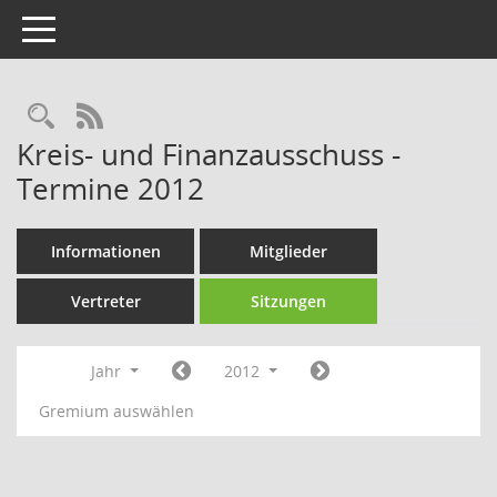
Toggle navigation
Rechercheauswahl
RSS-Feed
Kreis- und Finanzausschuss -
Termine 2012
Informationen
Mitglieder
Vertreter
Sitzungen
Jahr
2012
Gremium auswählen