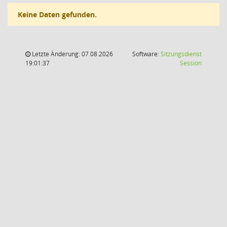
Keine Daten gefunden.
Letzte Änderung: 07.08.2026
Software:
Sitzungsdienst
(Wird in
19:01:37
Session