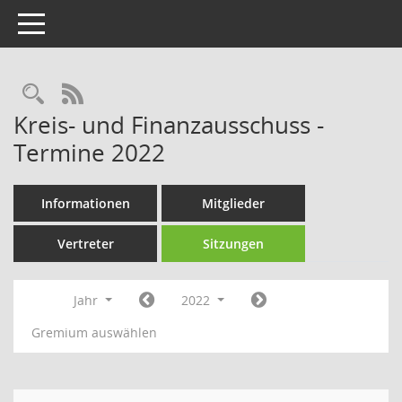
Toggle navigation
Rechercheauswahl
RSS-Feed
Kreis- und Finanzausschuss -
Termine 2022
Informationen
Mitglieder
Vertreter
Sitzungen
Jahr
2022
Gremium auswählen