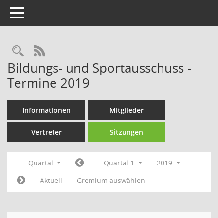
Toggle navigation
Rechercheauswahl
RSS-Feed
Bildungs- und Sportausschuss -
Termine 2019
Informationen
Mitglieder
Vertreter
Sitzungen
Quartal
Quartal 1
2019
Aktuell
Gremium auswählen