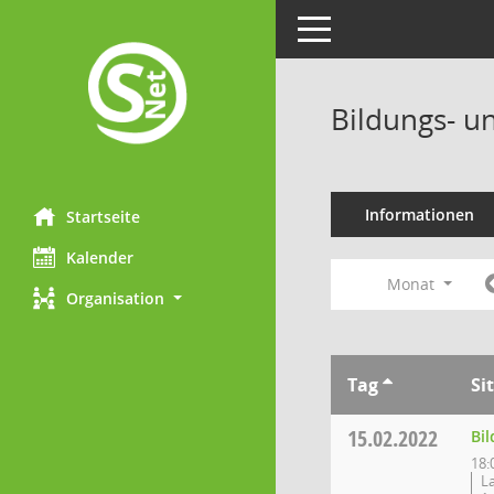
Toggle navigation
Bildungs- u
Informationen
Startseite
Kalender
Monat
Organisation
Tag
Si
15.02.2022
Bi
18:
La