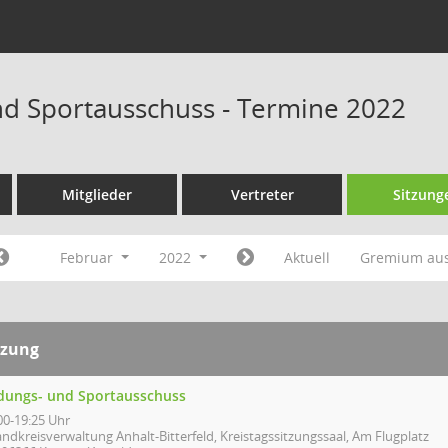
nd Sportausschuss - Termine 2022
Mitglieder
Vertreter
Sitzung
Februar
2022
Aktuell
Gremium au
tzung
ldungs- und Sportausschuss
00-19:25 Uhr
ndkreisverwaltung Anhalt-Bitterfeld, Kreistagssitzungssaal, Am Flugplatz