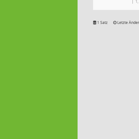
1
1 Satz
Letzte Änder