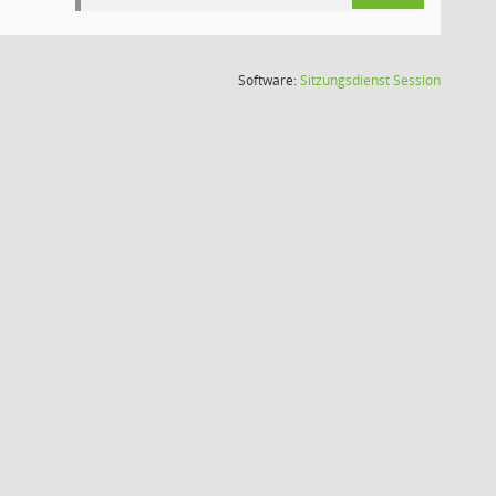
(Wird in
Software:
Sitzungsdienst
Session