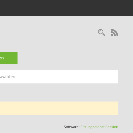
Recherc
RSS-
en
swählen
(Wird in
Software:
Sitzungsdienst
Session